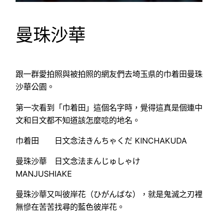
曼珠沙華
跟一群愛拍照與被拍照的網友們去埼玉県的巾着田曼珠
沙華公園。
第一次看到「巾着田」這個名字時，覺得這真是個連中
文和日文都不知道該怎麼唸的地名。
巾着田 日文念法きんちゃくだ KINCHAKUDA
曼珠沙華 日文念法まんじゅしゃけ
MANJUSHIAKE
曼珠沙華又叫彼岸花（ひがんばな），就是鬼滅之刃裡
無慘在苦苦找尋的藍色彼岸花。