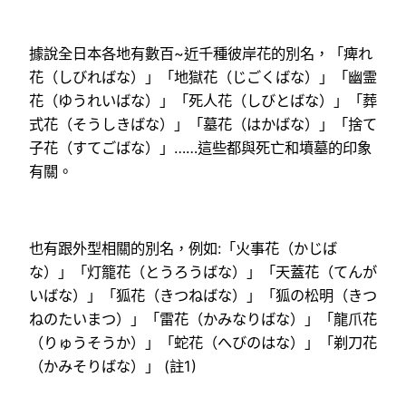
據說全日本各地有數百~近千種彼岸花的別名，「痺れ
花（しびればな）」「地獄花（じごくばな）」「幽霊
花（ゆうれいばな）」「死人花（しびとばな）」「葬
式花（そうしきばな）」「墓花（はかばな）」「捨て
子花（すてごばな）」……這些都與死亡和墳墓的印象
有關。
也有跟外型相關的別名，例如:「火事花（かじば
な）」「灯籠花（とうろうばな）」「天蓋花（てんが
いばな）」「狐花（きつねばな）」「狐の松明（きつ
ねのたいまつ）」「雷花（かみなりばな）」「龍爪花
（りゅうそうか）」「蛇花（へびのはな）」「剃刀花
（かみそりばな）」 (註1)