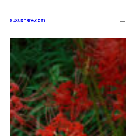
跳
至
susushare.com
主
要
內
容