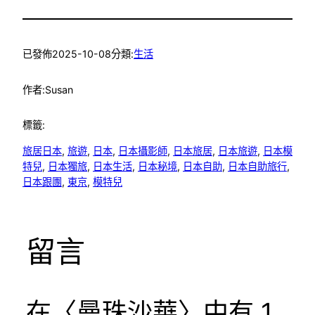
已發佈
2025-10-08
分類:
生活
作者:
Susan
標籤:
旅居日本
, 
旅遊
, 
日本
, 
日本攝影師
, 
日本旅居
, 
日本旅遊
, 
日本模
特兒
, 
日本獨旅
, 
日本生活
, 
日本秘境
, 
日本自助
, 
日本自助旅行
, 
日本跟團
, 
東京
, 
模特兒
留言
在〈曼珠沙華〉中有 1