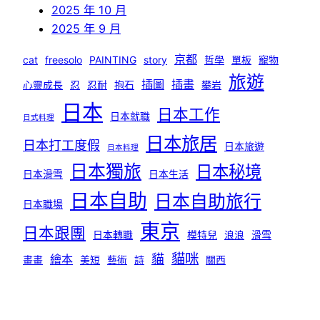
2025 年 10 月
2025 年 9 月
京都
cat
freesolo
PAINTING
story
哲學
單板
寵物
旅遊
插圖
插畫
心靈成長
忍
忍耐
抱石
攀岩
日本
日本工作
日本就職
日式料理
日本旅居
日本打工度假
日本旅遊
日本料理
日本獨旅
日本秘境
日本滑雪
日本生活
日本自助
日本自助旅行
日本職場
東京
日本跟團
日本轉職
模特兒
浪浪
滑雪
貓咪
貓
繪本
畫畫
美短
藝術
詩
關西