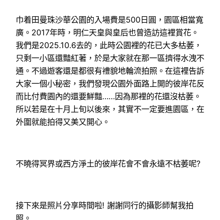
巾着田曼珠沙華公園的入場費是500日圓，園區相當寬
廣。2017年時，明仁天皇與皇后也曾造訪這裡賞花。
我們是2025.10.6去的，此時公園裡的花已大多枯萎，
只剩一小區還豔紅著，於是大家就在那一區擠得水洩不
通。不過遊客還是都很有禮貌地輪流拍照。在這裡告訴
大家一個小秘密，我們發現公園外面路上開的彼岸花反
而比付費園內的還要鮮豔……因為那裡的花還沒枯萎。
所以若是在十月上旬以後來，其實不一定要進園區，在
外圍就能拍得又美又開心。
不曉得冥界或西方淨土的彼岸花會不會永遠不枯萎呢?
接下來是照片分享時間啦! 謝謝同行的攝影師幫我拍
照。