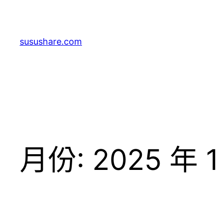
跳
至
主
susushare.com
要
內
容
月份:
2025 年 