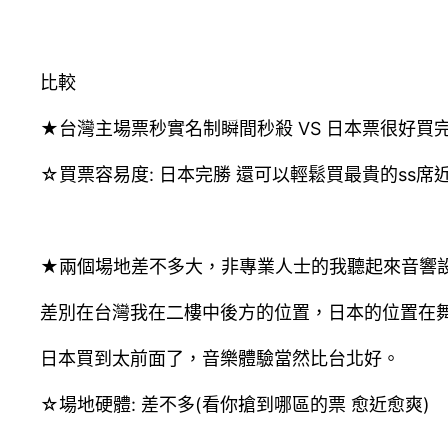
比較
★台灣主場票秒實名制瞬間秒殺 VS 日本票很好買
☆買票容易度: 日本完勝 還可以輕鬆買最貴的ss
★兩個場地差不多大，非專業人士的我聽起來音響
差別在台灣我在二樓中後方的位置，日本的位置在舞
日本買到太前面了，音樂體驗當然比台北好。
☆場地硬體: 差不多(看你搶到哪區的票 愈近愈爽)