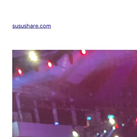
跳
至
主
susushare.com
要
內
容