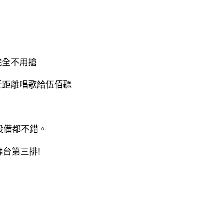
完全不用搶
席近距離唱歌給伍佰聽
設備都不錯。
台第三排!