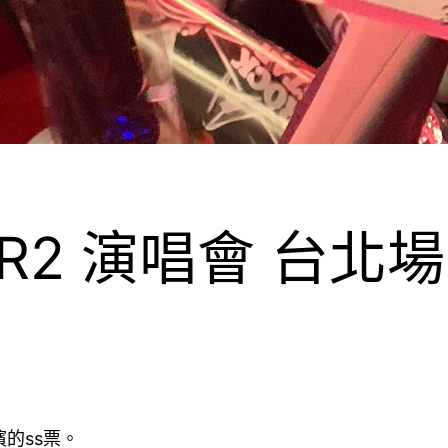
AR2 演唱會 台北
濱的ss票。