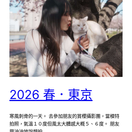
2026 春．東京
寒風刺骨的一天。 去參加朋友的賞櫻攝影團，當模特
拍照，氣溫１０度但風太大體感大概５、６度。 朋友
興沖沖地說想拍…