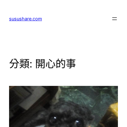
跳
至
susushare.com
主
要
內
容
分類:
開心的事