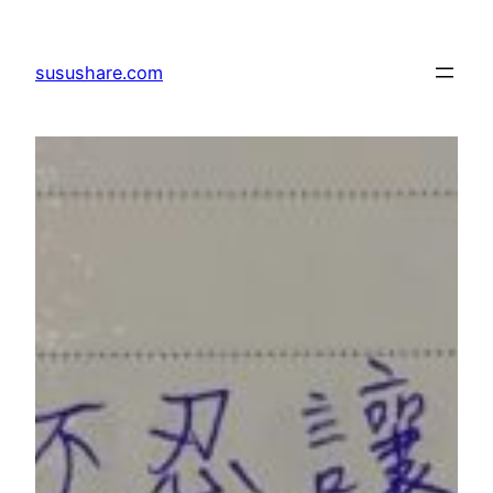
跳
至
susushare.com
主
要
內
容