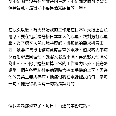
話不是開會沒有在討論共同主題、不是面對面可以讀表
情猜語意，最後好不容易過完痛苦的一年。
在很久以後，有天開始我的工作是在日本每天接上百通
電話，要在電話裡分析日本客人的心理、跟對方打心理
戰、為了讓客人開心說些廢話、邊想他的需求邊賣東
西、還要打售後服務滿意度調查的電話、如果客人不滿
意要想辦法同理他、讓客人發洩不滿、再道歉到他滿意
為止⋯⋯⋯除了這些還算正常的工作壓力以外，我旁邊
還坐一個有各種精神疾病隨時會摔爆手機的上司。因為
他的完美主義與疾病，他痛恨我在電話裡說的每一字每
一句，他覺得我沒有一句話是說對的。
但我還是撐過來了，每日上百通的業務電話。