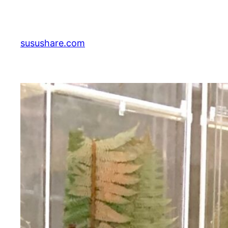
跳
至
主
susushare.com
要
內
容