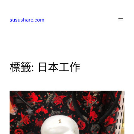
跳
至
susushare.com
主
要
內
容
標籤:
日本工作