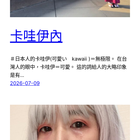
卡哇伊內
＃日本人的卡哇伊(可愛い kawaii )＝無極限。 在台
灣人的眼中，卡哇伊＝可愛。 這的詞給人的大略印象
是有…
2026-07-09