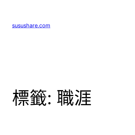
跳
至
主
susushare.com
要
內
容
標籤:
職涯