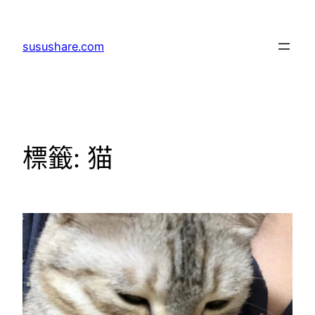
跳
至
susushare.com
主
要
內
容
標籤:
猫