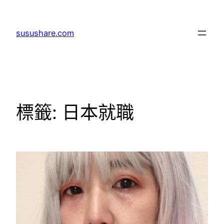
跳
至
susushare.com
主
要
內
容
標籤:
日本就職