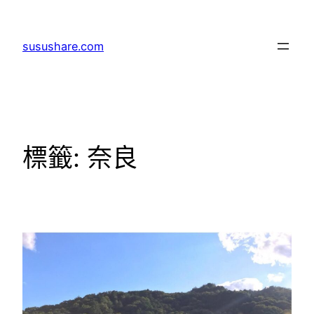
跳
至
susushare.com
主
要
內
容
標籤:
奈良